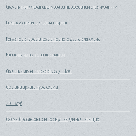
Скачать книгу українська мова за професійним спрямуванням
Волколак скачать альбом торрент
Регулятор скорости коллекторного двигателя схема
Рингтоны на телефон ностальгия
Скачать asus enhanced display driver
Оригами архитектура схемы
201 клуб
Схемы браслетов из ниток мулине для начинающих