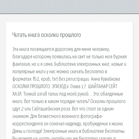
Читать книга осколки прошлого
Эта книга посвящается дорогому для меня человеку,
благодаря которому появилась на свет не только моя бурная
фантазия, но и я сама. Библиотека электронных книг, новые и
популярные книги у нас можно скачать бесплатно в
форматах fb2, epub, txt без регистрации. Анна Кувайкова.
ОСКОЛКИ ПРОШЛОГО. ЭПИЗОД ii. Глава 17. ШАЙТАНАР СЕЙТ
ХАЭЛ. Тонкий изгиб талии под моей рукой…. Это обалденные
книги. Вот только в каком порядке читать? Осколки прошлого
идут 2 или Сайташейнская роза. Вот что стоит за одним
снимком. Для безвестного военного фотографа-
корреспондента он означал надежду, пробуждение к жизни.
Дамы и господа! Электронные книги в библиотеке бесплатны.
Вы можете их читать онлайн или же бесплатно скачать в