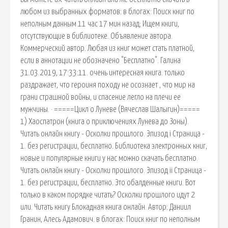
любом из выбранных форматов: в блогах: Поиск книг по
неполным данным 11 час 17 мин назад; Ищем книги,
отсутствующие в библиотеке. Объявление автора.
Коммерческий автор. Любая из книг может стать платной,
если в аннотации не обозначено "Бесплатно". Галина
31.03.2019, 17:33:11. очень интересная книга. только
раздражает, что героиня походу не осознает , что мир на
грани страшной войны, и спасение легло на плечи ее
мужчины. · =====Цикл о Луневе (Вячеслав Шалыгин)=====
1) Хаоспатрон (книга о приключениях Лунева до Зоны).
Читать онлайн книгу - Осколки прошлого. Эпизод i Страница -
1. без регистрации, бесплатно. Библиотека электронных книг,
новые и популярные книги у нас можно скачать бесплатно.
Читать онлайн книгу - Осколки прошлого. Эпизод ii Страница -
1. без регистрации, бесплатно. Это обалденные книги. Вот
только в каком порядке читать? Осколки прошлого идут 2
или. Читать книгу Блокадная книга онлайн. Автор: Даниил
Гранин, Алесь Адамович. в блогах: Поиск книг по неполным