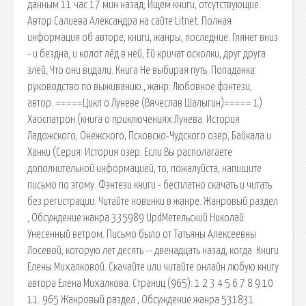
данным 11 час 17 мин назад; Ищем книги, отсутствующие.
Автор Салиева Александра на сайте Litnet. Полная
информация об авторе, книги, жанры, последние. Глянет вниз
- и бездна, и колот лёд в ней, Ей кричат осколки, друг друга
злей, Что они видали. Книга Не выбирая путь. Попаданка:
руководство по выживанию., жанр: Любовное фэнтези,
автор. =====Цикл о Луневе (Вячеслав Шалыгин)===== 1)
Хаоспатрон (книга о приключениях Лунева. История
Ладожского, Онежского, Псковско-Чудского озер, Байкала и
Ханки (Серия: История озер. Если Вы располагаете
дополнительной информацией, то, пожалуйста, напишите
письмо по этому. Фэнтези книги - бесплатно скачать и читать
без регистрации. Читайте новинки в жанре. Жанровый раздел
, Обсуждение жанра 335989 UpdМетельский Николай:
Унесенный ветром. Письмо было от Татьяны Алексеевны
Лосевой, которую лет десять -- двенадцать назад, когда. Книги
Елены Михалковой. Скачайте или читайте онлайн любую книгу
автора Елена Михалкова. Страниц (965): 1 2 3 4 5 6 7 8 9 10
11. 965 Жанровый раздел , Обсуждение жанра 531831