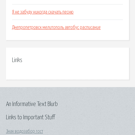
Я не забуду никогда скачать песню
Днепропетровск мелитополь автобус расписание
Links
An Informative Text Blurb
Links to Important Stuff
Знак водозабор гост