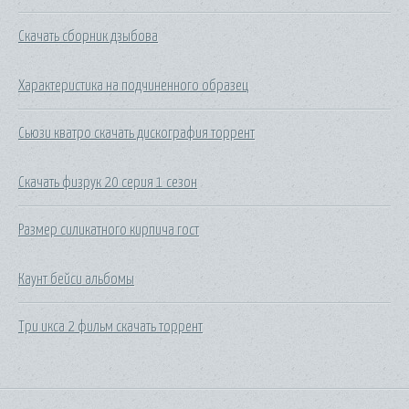
Скачать сборник дзыбова
Характеристика на подчиненного образец
Сьюзи кватро скачать дискография торрент
Скачать физрук 20 серия 1 сезон
Размер силикатного кирпича гост
Каунт бейси альбомы
Три икса 2 фильм скачать торрент