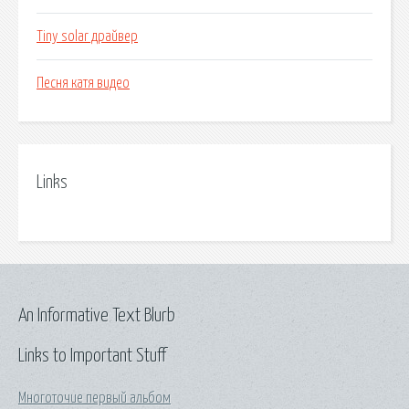
Tiny solar драйвер
Песня катя видео
Links
An Informative Text Blurb
Links to Important Stuff
Многоточие первый альбом