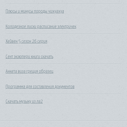
Плюсы и минусы породы чихуахуа
Колодезное лиски расписание электричек
Хейвен 5 сезон 26 серия
Сент экзюпери книги скачать
Анкета виза греция образец
Программа для составления документов
Скачать музыку из ла2