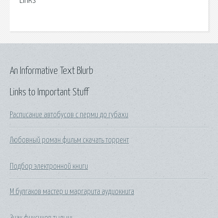
Links
An Informative Text Blurb
Links to Important Stuff
Расписание автобусов с перми до губахи
Любовный роман фильм скачать торрент
Подбор электронной книги
М булгаков мастер и маргарита аудиокнига
Знак фиксиков тыдыщ