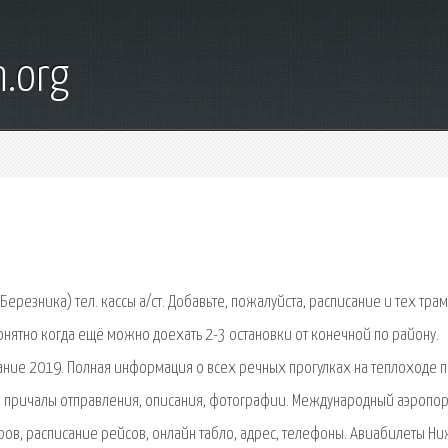
n.org
ерезника) тел. кассы а/ст. Добавьте, пожалуйста, расписание и тех трам
онятно когда ещё можно доехать 2-3 остановки от конечной по району.
сание 2019. Полная информация о всех речных прогулках на теплоходе 
, причалы отправления, описания, фотографии. Международный аэропор
ов, расписание рейсов, онлайн табло, адрес, телефоны. Авиабилеты Н