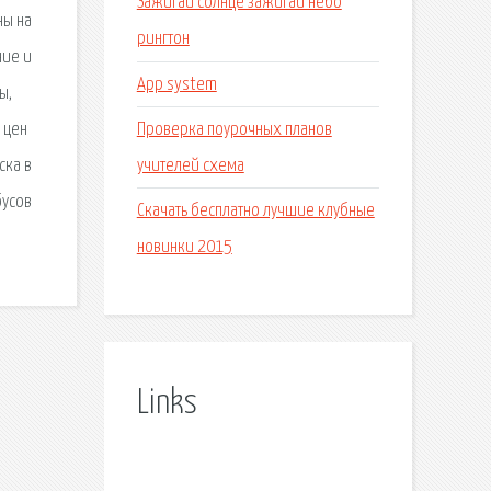
Зажигай солнце зажигай небо
ны на
рингтон
ние и
App system
ы,
Проверка поурочных планов
 цен
учителей схема
ска в
бусов
Скачать бесплатно лучшие клубные
новинки 2015
Links