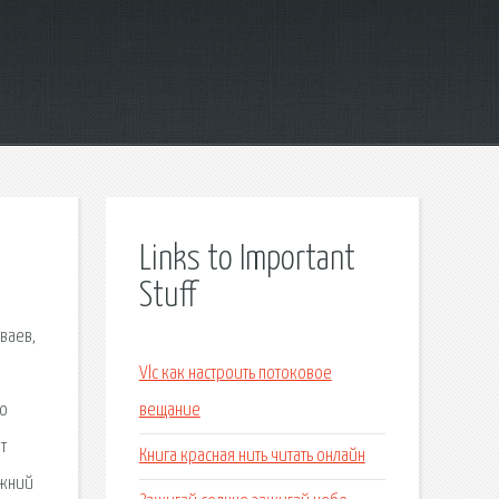
Links to Important
Stuff
ваев,
Vlc как настроить потоковое
по
вещание
т
Книга красная нить читать онлайн
ижний