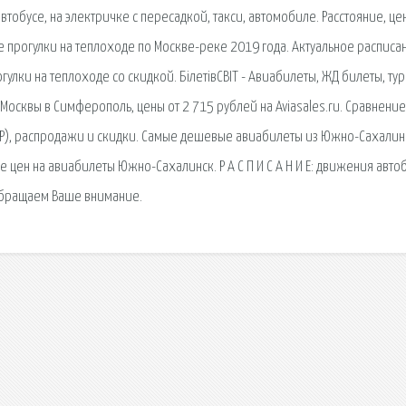
втобусе, на электричке с пересадкой, такси, автомобиле. Расстояние, це
е прогулки на теплоходе по Москве-реке 2019 года. Актуальное расписа
лки на теплоходе со скидкой. БілетівСВІТ - Авиабилеты, ЖД билеты, тур
Москвы в Симферополь, цены от 2 715 рублей на Aviasales.ru. Сравнение
IP), распродажи и скидки. Самые дешевые авиабилеты из Южно-Сахалин
ие цен на авиабилеты Южно-Сахалинск. Р А С П И С А Н И Е: движения авто
бращаем Ваше внимание.