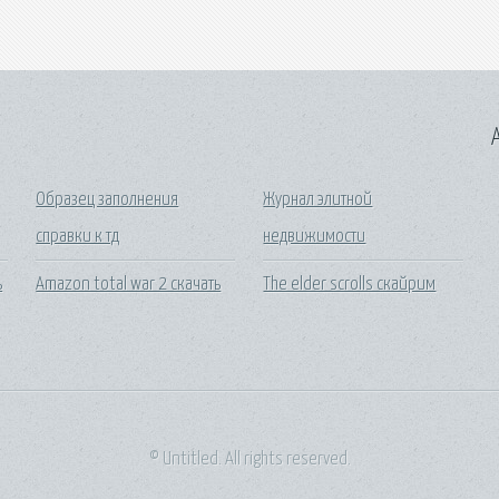
A
Образец заполнения
Журнал элитной
справки к тд
недвижимости
ь
Amazon total war 2 скачать
The elder scrolls скайрим
© Untitled. All rights reserved.