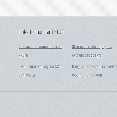
Links to Important Stuff
Скачать бесплатно песню о
Жениться и обезвредить
книге
скачать с торрента
Расписание автобусов 60э
Кощей бессмертный скачат
волгоград
бесплатно торрент