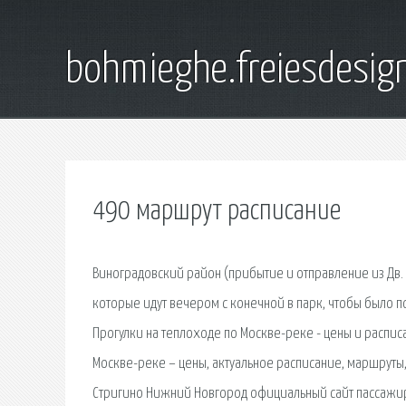
bohmieghe.freiesdesig
490 маршрут расписание
Виноградовский район (прибытие и отправление из Дв. Б
которые идут вечером с конечной в парк, чтобы было п
Прогулки на теплоходе по Москве-реке - цены и распи
Москве-реке – цены, актуальное расписание, маршруты
Стригино Нижний Новгород официальный сайт пассажир