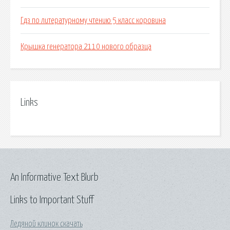
Гдз по литературному чтению 5 класс коровина
Крышка генератора 2110 нового образца
Links
An Informative Text Blurb
Links to Important Stuff
Ледяной клинок скачать