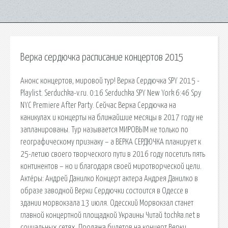
Верка сердючка расписание концертов 2015
Анонс концертов, мировой тур! Верка Сердючка SPY 2015 -
Playlist. Serduchka-v.ru. 0:16 Serduchka SPY New York 6:46 Spy
NYC Premiere After Party. Сейчас Верка Сердючка на
каникулах и концерты на ближайшие месяцы в 2017 году не
запланированы. Тур называется МИРОВЫМ не только по
географическому признаку – а ВЕРКА СЕРДЮЧКА планирует к
25-летию своего творческого пути в 2016 году посетить пять
континентов – но и благодаря своей миротворческой цели.
Актёры: Андрей Данилко Концерт актера Андрея Данилко в
образе заводной Верки Сердючки состоится в Одессе в
здании морвокзала 13 июля. Одесский Морвокзал станет
главной концертной площадкой Украины Читай tochka.net в
социальных сетях. Продажа билетов на концерт Верки