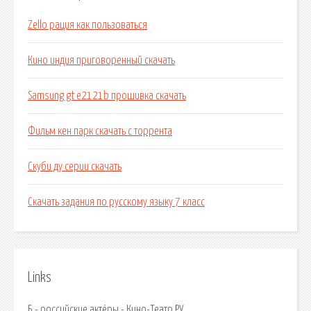
Zello рация как пользоваться
Кино индия приговоренный скачать
Samsung gt e2121b прошивка скачать
Фильм кен парк скачать с торрента
Скуби ду серии скачать
Скачать задания по русскому языку 7 класс
Links
Б - российские актёры - Кино-Театр.РУ.