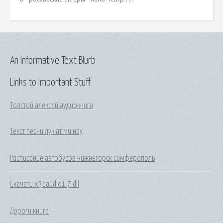
An Informative Text Blurb
Links to Important Stuff
Толстой алексей аудиокниги
Текст песни лук ат ми нау
Расписание автобусов нижнегорск симферополь
Скачати x3daudio1 7 dll
Дороги книга