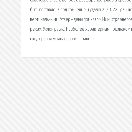
советской власти вопрос о расширении узкой и криво
быть поставлена под сомнение и удалена. 7.1.22 Транш
вертикальными. Утверждены приказом Министра энергет
реках. Уклон русла. Наиболее характерным признаком 
свод правил устанавливает правила.