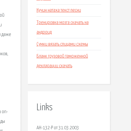
Кучин натаха текст песни
вой
Тренировка мозга скачать на
и
андроид
и даже
Сумки вязать спицами схемы
оков,
Бланк грузовой таможенной
декларации скачать
ы
Links
и on-
оды
АН-132-Р от 31.03.2003