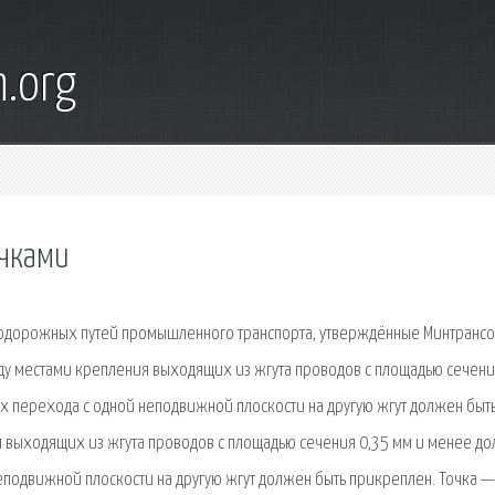
n.org
очками
одорожных путей промышленного транспорта, утверждённые Минтранс
жду местами крепления выходящих из жгута проводов с площадью сечени
ах перехода с одной неподвижной плоскости на другую жгут должен быт
я выходящих из жгута проводов с площадью сечения 0,35 мм и менее д
неподвижной плоскости на другую жгут должен быть прикреплен. Точка —