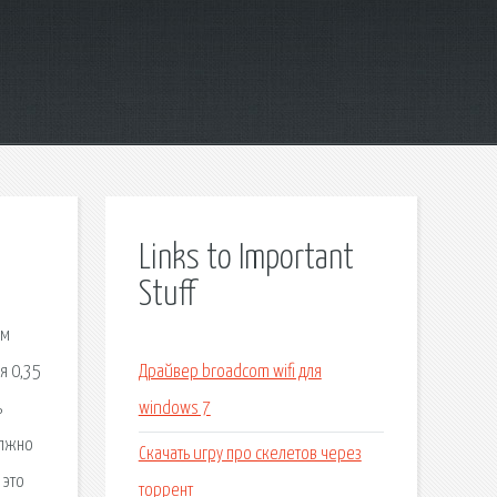
Links to Important
Stuff
ом
я 0,35
Драйвер broadcom wifi для
ь
windows 7
олжно
Скачать игру про скелетов через
 это
торрент