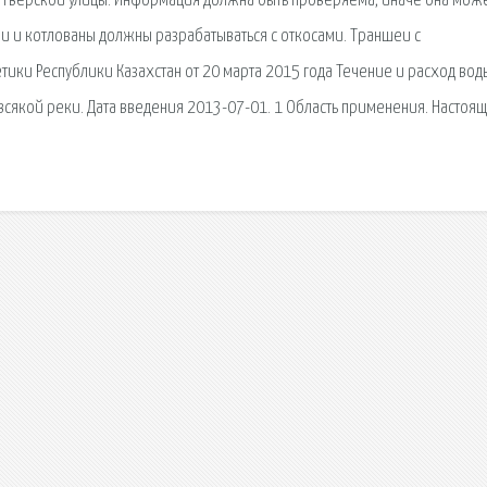
й Тверской улицы. Информация должна быть проверяема, иначе она мож
еи и котлованы должны разрабатываться с откосами. Траншеи с
ики Республики Казахстан от 20 марта 2015 года Течение и расход вод
всякой реки. Дата введения 2013-07-01. 1 Область применения. Настоя