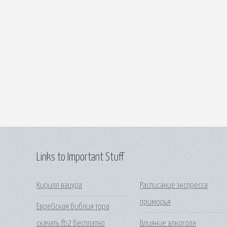
Links to Important Stuff
Кирилл вацура
Расписание экспресса
приморья
Еврейская библия тора
скачать fb2 бесплатно
Влияние алкоголя