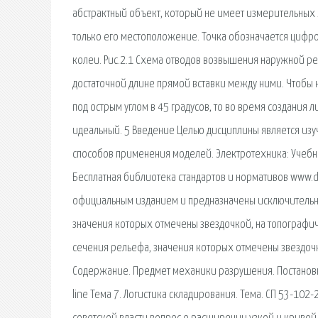
абстрактный объект, который не имеет измерительных х
только его местоположение. Точка обозначается цифро
колеи. Рис.2.1 Схема отводов возвышения наружной р
достаточной длине прямой вставки между ними. Чтобы 
под острым углом в 45 градусов, то во время создания л
идеальный. 5 Введение Целью дисциплины является изу
способов применения моделей. Электротехника: Учебно
Бесплатная библиотека стандартов и нормативов www.do
официальным изданием и предназначены исключительно
значения которых отмечены звездочкой, на топографи
сечения рельефа, значения которых отмечены звездочкой
Содержание. Предмет механики разрушения. Постановка
line Тема 7. Логистика складирования. Тема. СП 53-10