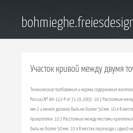
bohmieghe.freiesdesig
Участок кривой между двумя т
Технические требования и нормы содержания железн
России № АН-132-Р от 31.03.2003. 10.3 Расстояние ме
мм 2 и менее должно быть не более 50 мм. 10.4 В мест
прикреплен. 10.3 Расстояние между местами креплени
быть не более 50 мм. 10.4 В местах перехода с одной 