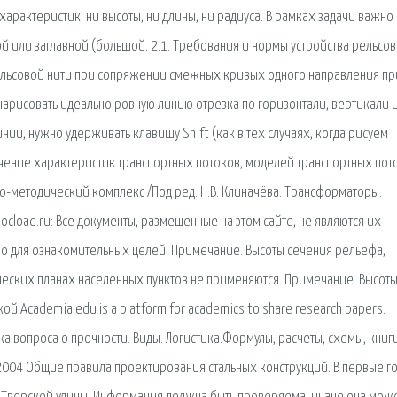
арактеристик: ни высоты, ни длины, ни радиуса. В рамках задачи важно
й или заглавной (большой. 2.1. Требования и нормы устройства рельсо
ельсовой нити при сопряжении смежных кривых одного направления пр
нарисовать идеально ровную линию отрезка по горизонтали, вертикали 
инии, нужно удерживать клавишу Shift (как в тех случаях, когда рисуем
чение характеристик транспортных потоков, моделей транспортных пот
-методический комплекс /Под ред. Н.В. Клиначёва. Трансформаторы.
cload.ru: Все документы, размещенные на этом сайте, не являются их
 для ознакомительных целей. Примечание. Высоты сечения рельефа,
ческих планах населенных пунктов не применяются. Примечание. Высот
 Academia.edu is a platform for academics to share research papers.
 вопроса о прочности. Виды. Логистика.Формулы, расчеты, схемы, книг
2-2004 Общие правила проектирования стальных конструкций. В первые г