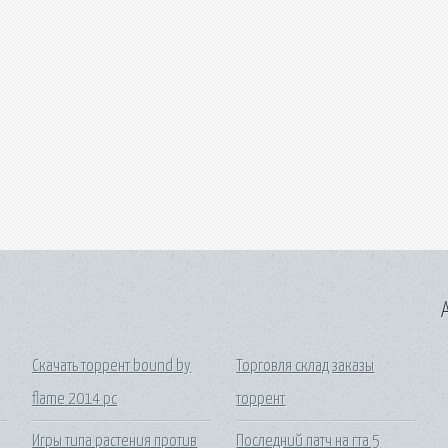
A
Скачать торрент bound by
Торговля склад заказы
flame 2014 pc
торрент
Игры типа растения против
Последний патч на гта 5