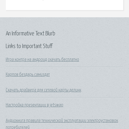
An Informative Text Blurb
Links to Important Stuff
Игра контра на андроид скачать бесплатно
Карпов бездарь самиздат
Скачать драйвера для сетевой карты делинк
Настройка презентации в jetswap
Аудиокнига правила технической эксплуатации электроустановок
потребителей