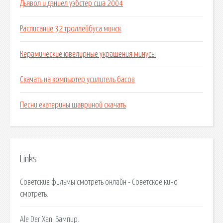
Дьявол и дэниел уэбстер сша 2004
Расписание 32 троллейбуса минск
Керамические ювелирные украшения минусы
Скачать на компьютер усилитель басов
Песни екатерины шавриной скачать
Links
Советские фильмы смотреть онлайн - Советское кино
смотреть.
Аlе Dеr Xаn. Вампир.