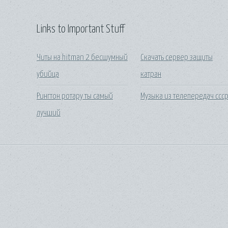
Links to Important Stuff
Читы на hitman 2 бесшумный
Скачать сервер защиты
убийца
катран
Рингтон ротару ты самый
Музыка из телепередач ссс
лучший