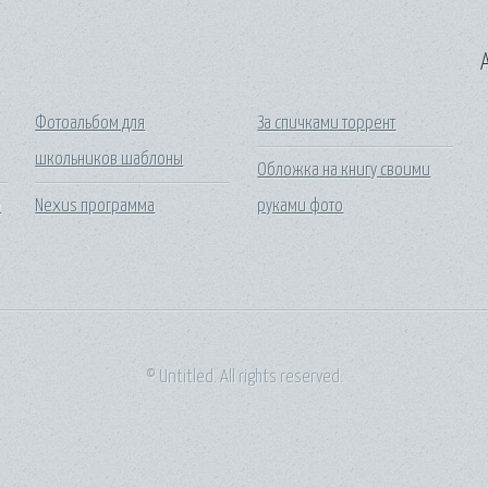
A
Фотоальбом для
За спичками торрент
школьников шаблоны
Обложка на книгу своими
р
Nexus программа
руками фото
© Untitled. All rights reserved.