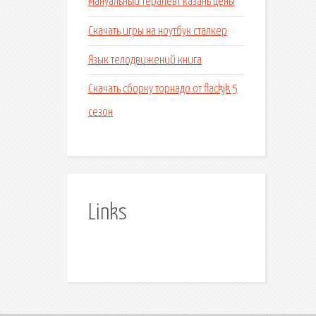
Мануальный терапевт казань цены
Скачать игры на ноутбук сталкер
Язык телодвижений книга
Скачать сборку торнадо от flackjk 5
сезон
Links