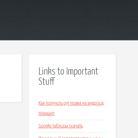
Links to Important
Stuff
Как получить рут права на андроид
планшет
Google таблицы скачать