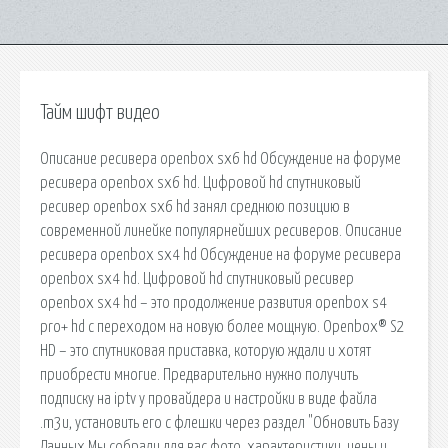
Тайм шифт видео
Описание ресивера openbox sx6 hd Обсуждение на форуме
ресивера openbox sx6 hd. Цифровой hd спутниковый
ресивер openbox sx6 hd занял среднюю позицию в
современной линейке популярнейших ресиверов. Описание
ресивера openbox sx4 hd Обсуждение на форуме ресивера
openbox sx4 hd. Цифровой hd спутниковый ресивер
openbox sx4 hd – это продолжение развития openbox s4
pro+ hd с переходом на новую более мощную. Openbox® S2
HD – это спутниковая приставка, которую ждали и хотят
приобрести многие. Предварительно нужно получить
подписку на iptv у провайдера и настройки в виде файла
.m3u, установить его с флешки через раздел "Обновить Базу
Данных Мы собрали для вас фото, характеристики, цены и