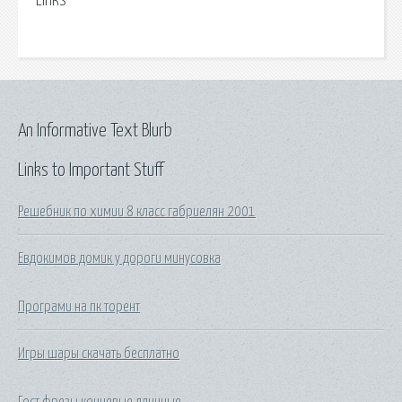
Links
An Informative Text Blurb
Links to Important Stuff
Решебник по химии 8 класс габриелян 2001
Евдокимов домик у дороги минусовка
Програми на пк торент
Игры шары скачать бесплатно
Гост фрезы концевые длинные