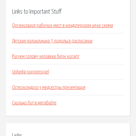
Links to Important Stuff
Организация рабочих мест в кондитерском цехе схема
Детская поликлиника 3 подольск расписание
Рисуем голову человека берн хогарт
Unheilig puppenspiel
Остеохондроз у медсестры презентация
Сколько бит в мегабайте