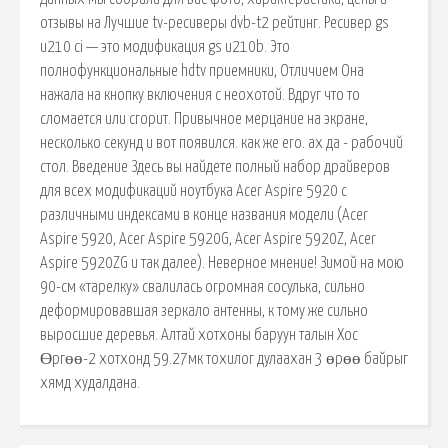
отзывы на Лучшие tv-ресиверы dvb-t2 рейтинг. Ресивер gs
u210 ci — это модификация gs u210b. Это
полнофункциональные hdtv приемники, Отличием Она
нажала на кнопку включения с неохотой. Вдруг что то
сломается или сгорит. Привычное мерцание на экране,
несколько секунд и вот появился. как же его. ах да - рабочий
стол. Введение Здесь вы найдете полный набор драйверов
для всех модификаций ноутбука Acer Aspire 5920 с
различными индексами в конце названия модели (Acer
Aspire 5920, Acer Aspire 5920G, Acer Aspire 5920Z, Acer
Aspire 5920ZG и так далее). Неверное мнение! Зимой на мою
90-см «тарелку» свалилась огромная сосулька, сильно
деформировавшая зеркало антенны, к тому же сильно
выросшие деревья. Алтай хотхоны баруун талын Хос
Өргөө-2 хотхонд 59.27мк тохилог дулаахан 3 өрөө байрыг
хямд худалдана.