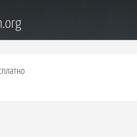
n.org
есплатно