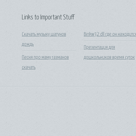
Links to Important Stuff
Скачать музыку шатунов
Binkw32 dll где он находитс
дождь
Презентация для
Песня про маму газманов
дошкольников время суток
скачать