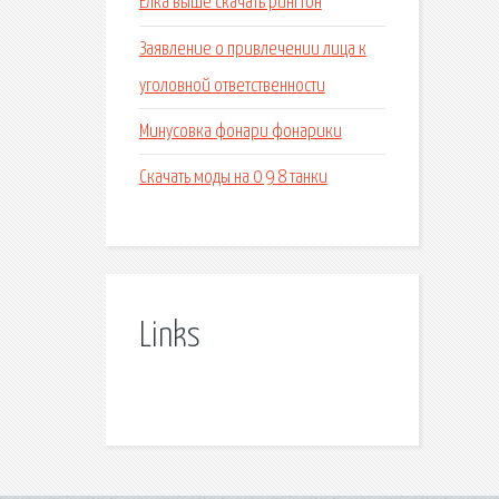
Елка выше скачать рингтон
Заявление о привлечении лица к
уголовной ответственности
Минусовка фонари фонарики
Скачать моды на 0 9 8 танки
Links