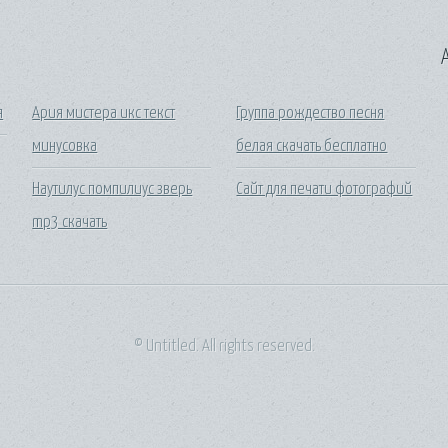
A
я
Ария мистера икс текст
Группа рождество песня
минусовка
белая скачать бесплатно
Наутилус помпилиус зверь
Сайт для печати фотографий
mp3 скачать
© Untitled. All rights reserved.