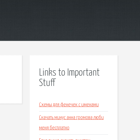
Links to Important
Stuff
Схемы для фенечек с именами
Скачать минус анна громова люби
меня бесплатно