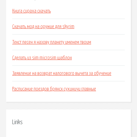
Книга сираха скачать
Скачать мод на оружие для skyrim
Текст песен я назову планету именем твоим
Сделать из sim microsim шаблон
Заявление на возврат налогового вычета за обучение
Расписание поездов брянск сухиничи главные
Links