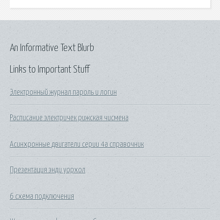
An Informative Text Blurb
Links to Important Stuff
Электронный журнал пароль и логин
Расписание электричек рижская чисмена
Асинхронные двигатели серии 4а справочник
Презентация энди уорхол
6 схема подключения