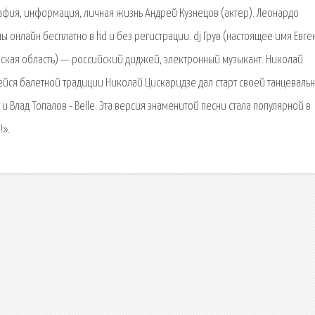
графия, информация, личная жизнь Андрей Кузнецов (актер). Леонардо
 онлайн бесплатно в hd и без регистрации. dj Грув (настоящее имя Евге
анская область) — российский диджей, электронный музыкант. Николай
ейся балетной традиции Николай Цискаридзе дал старт своей танцеваль
 Влад Топалов - Belle. Эта версия знаменитой песни стала популярной в
!».