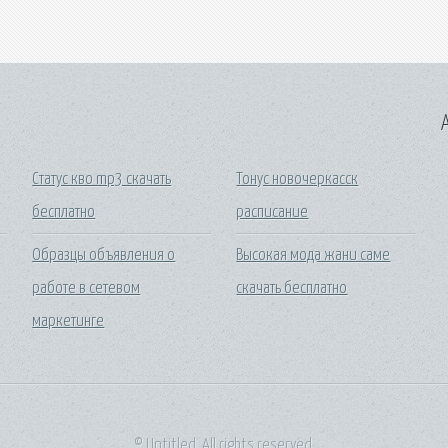
A
Статус кво mp3 скачать
Тонус новочеркасск
бесплатно
расписание
Образцы объявления о
Высокая мода жани саме
работе в сетевом
скачать бесплатно
маркетинге
© Untitled. All rights reserved.