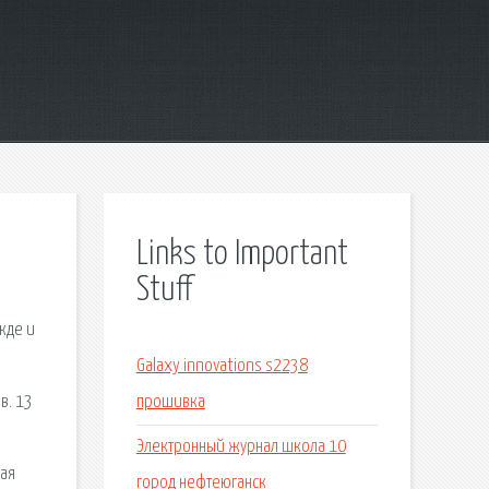
Links to Important
Stuff
жде и
Galaxy innovations s2238
в. 13
прошивка
Электронный журнал школа 10
кая
город нефтеюганск