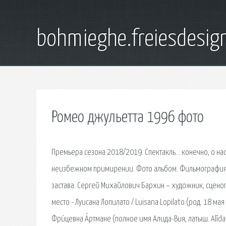
bohmieghe.freiesdesig
Ромео джульетта 1996 фото
Премьера сезона 2018/2019. Спектакль… конечно, о на
неизбежном примирении. Фото альбом. Фильмография:
застава. Сергей Михайлович Бархин – художник, сценог
место - Луисана Лопилато / Luisana Lopilato (род. 18 ма
Фри́цевна А́ртмане (полное имя Алида-Вия, латыш. Alīd