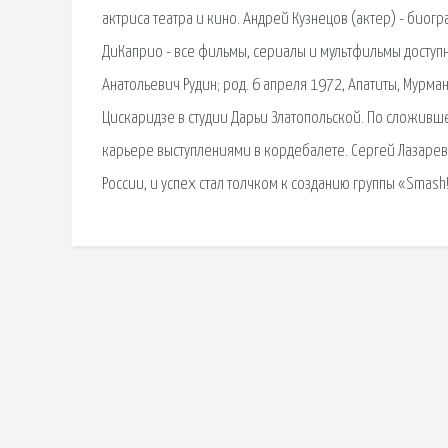
актриса театра и кино. Андрей Кузнецов (актер) - био
ДиКаприо - все фильмы, сериалы и мультфильмы доступны
Анатольевич Рудин; род. 6 апреля 1972, Апатиты, Мурм
Цискаридзе в студии Дарьи Златопольской. По сложивш
карьере выступлениями в кордебалете. Сергей Лазарев и
России, и успех стал толчком к созданию группы «Smash!