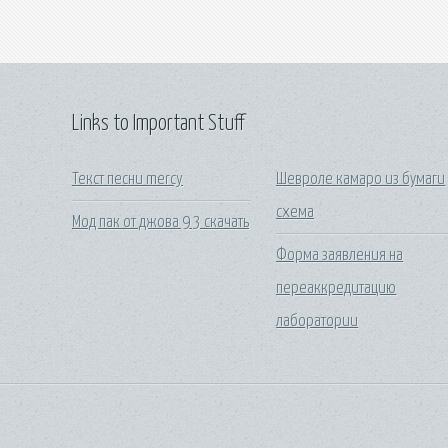
Links to Important Stuff
Текст песни mercy
Шевроле камаро из бумаги
схема
Мод пак от джова 9 3 скачать
Форма заявления на
переаккредитацию
лаборатории