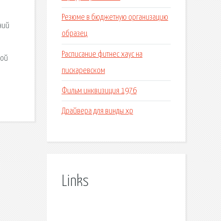
Резюме в бюджетную организацию
ний
образец
Расписание фитнес хаус на
ной
пискаревском
Фильм инквизиция 1976
Драйвера для винды хр
Links