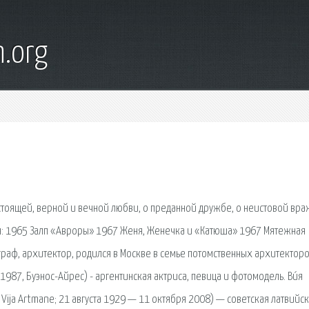
n.org
стоящей, верной и вечной любви, о преданной дружбе, о неистовой вра
 1965 Залп «Авроры» 1967 Женя, Женечка и «Катюша» 1967 Мятежная
раф, архитектор, родился в Москве в семье потомственных архитекторо
я 1987, Буэнос-Айрес) - аргентинская актриса, певица и фотомодель. Ви́я
a Vija Artmane; 21 августа 1929 — 11 октября 2008) — советская латвийс