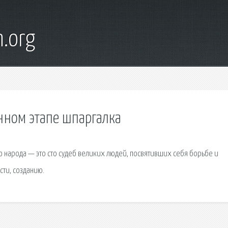
n.org
нном этапе шпаргалка
 народа — это сто судеб великих людей, посвятивших себя борьбе и
сти, созданию.