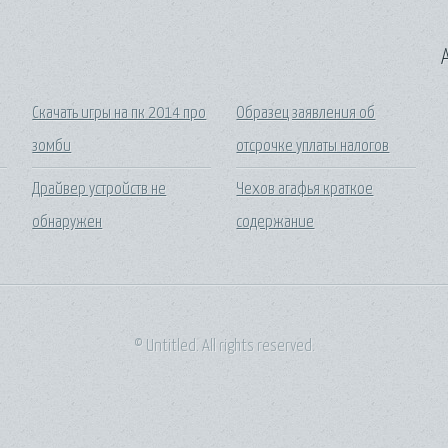
A
Скачать игры на пк 2014 про
Образец заявления об
зомби
отсрочке уплаты налогов
Драйвер устройств не
Чехов агафья краткое
обнаружен
содержание
© Untitled. All rights reserved.