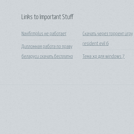
Links to Important Stuff
Navifirmplus не работает
Скачать через торрент игру
resident evil 6
Дипломная работа по праву
беларуси скачать бесплатно
Тема xp для windows 7