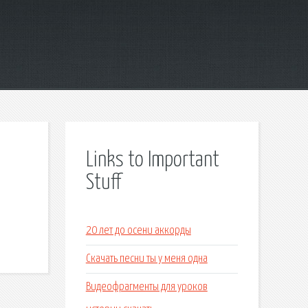
Links to Important
Stuff
20 лет до осени аккорды
Скачать песни ты у меня одна
Видеофрагменты для уроков