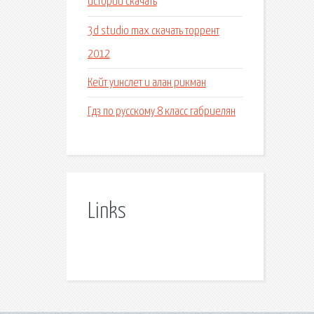
истории скачать
3d studio max скачать торрент
2012
Кейт уинслет и алан рикман
Гдз по русскому 8 класс габриелян
Links