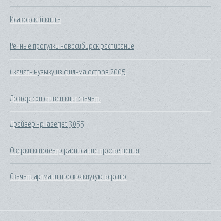
Исаковский книга
Речные прогулки новосибирск расписание
Скачать музыку из фильма остров 2005
Доктор сон стивен кинг скачать
Драйвер нр laserjet 3055
Озерки кинотеатр расписание просвещения
Скачать артмани про крякнутую версию