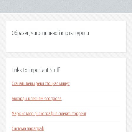
Образец миграционной карты турции
Links to Important Stuff
Скачать вены реки стоцкая минус
Аккорды к песням scorpions
Марк котляр дискография скачать торрент
Система параграф