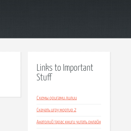
Links to Important
Stuff
Схемы оригами лилии
Скачать игру мортир 2
Анатолий тарас книги читать онлайн