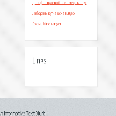
Дельфин нулевой километр минус
Лабораль кутча цска видео
Схема hino ranger
Links
n Informative Text Blurb