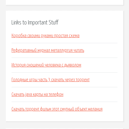
Links to Important Stuff
Коробка своими руками простая схема
Реферативный журнал металлургия читать
История сношений человека с дьяволом
Голодные игры часть 3 скачать через торрент
Скачать java карты на телефон
Скачать торрент фильм этот смутный объект желания