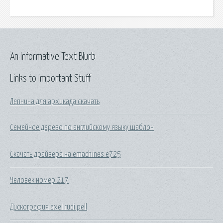
An Informative Text Blurb
Links to Important Stuff
Лепнина для архикада скачать
Семейное дерево по английскому языку шаблон
Скачать драйвера на emachines e725
Человек номер 217
Дискография axel rudi pell