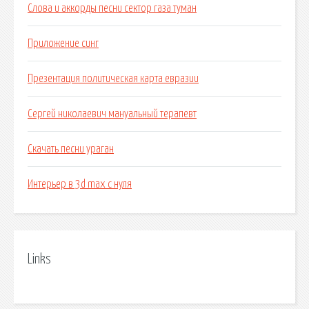
Слова и аккорды песни сектор газа туман
Приложение синг
Презентация политическая карта евразии
Сергей николаевич мануальный терапевт
Скачать песни ураган
Интерьер в 3d max с нуля
Links