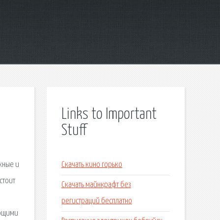
Links to Important
Stuff
жные и
Скачать кино горько
стоит
Скачать майнкрафт без
регистраций бесплатно
ающими