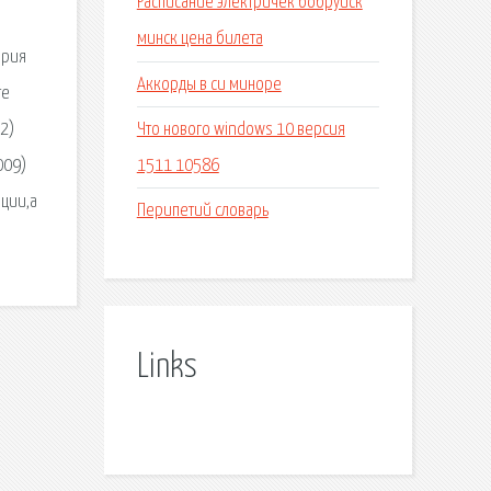
Расписание электричек бобруйск
минск цена билета
ория
Аккорды в си миноре
те
Что нового windows 10 версия
12)
1511 10586
009)
ации,а
Перипетий словарь
Links