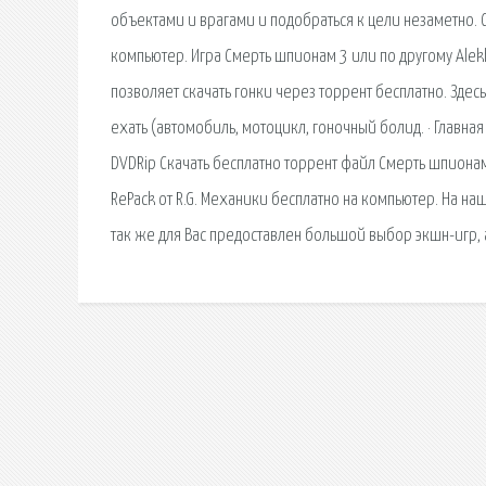
объектами и врагами и подобраться к цели незаметно. 
компьютер. Игра Смерть шпионам 3 или по другому Alekh
позволяет скачать гонки через торрент бесплатно. Здесь
ехать (автомобиль, мотоцикл, гоночный болид. · Главна
DVDRip Скачать бесплатно торрент файл Смерть шпионам 
RePack от R.G. Механики бесплатно на компьютер. На на
так же для Вас предоставлен большой выбор экшн-игр,