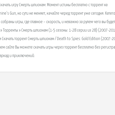
Скачать игру Смерть шпионам: Момент истины бесплатно c торрент на
ine's Gun, но сути не меняет, качайте черед торрент уже сегодня. Катег
 собраны игры, где главное – скорость, и неважно за рулем чего вы буде
я » Торренты » Смерть шпионам (1-5 сезоны: 1-28 серии из 28) (2007-20
Скачать торрент Смерть шпионам / Death to Spies: Gold Edition (2007-2
шем сайте Вы можете скачать игры через торрент бесплатно без регистр
 аркад и приключений.