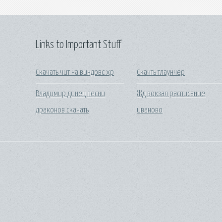
Links to Important Stuff
Скачать чит на виндовс xp
Скачть тлаунчер
Владимир динец песни
Жд вокзал расписание
драконов скачать
иваново