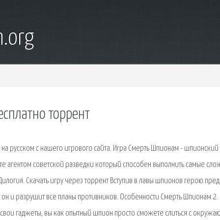
n.org
есплатно торрент
на русском с нашего игрового сайта. Игра Смерть Шпионам - шпионский
ньте агентом советской разведки который способен выполнить самые сло
Дилогия. Скачать игру через торрент Вступив в лавы шпионов герою пред
 он и разрушит все планы противников. Особенности Смерть Шпионам 2.
 свои гаджеты, вы как опытный шпион просто сможете слиться с окруж