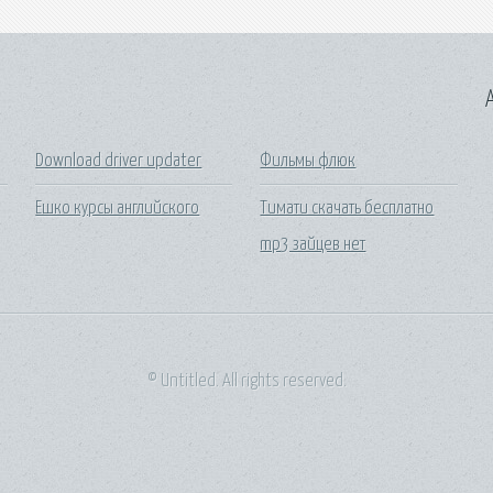
A
Download driver updater
Фильмы флюк
Ешко курсы английского
Тимати скачать бесплатно
mp3 зайцев нет
© Untitled. All rights reserved.