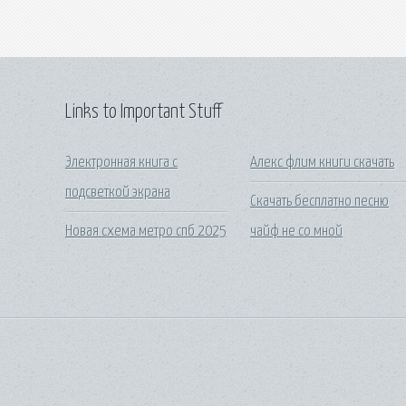
Links to Important Stuff
Электронная книга с
Алекс флим книги скачать
подсветкой экрана
Скачать бесплатно песню
Новая схема метро спб 2025
чайф не со мной