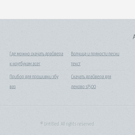
A
Где можно скачать драйвера
Волчица и пряности песни
к ноутбукам acer
текст
Прибор для прошивки эбу
Скачать драйвера для
ваз
леново sl500
© Untitled. All rights reserved.