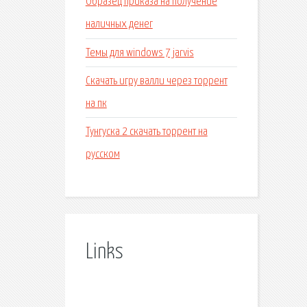
Образец приказа на получение
наличных денег
Темы для windows 7 jarvis
Скачать игру валли через торрент
на пк
Тунгуска 2 скачать торрент на
русском
Links