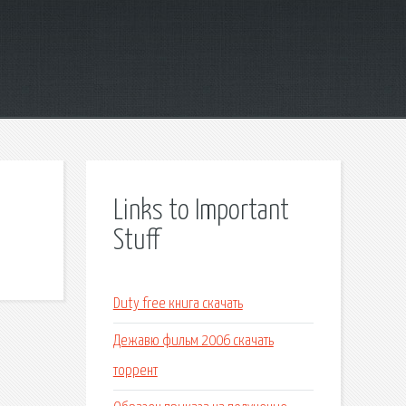
Links to Important
Stuff
Duty free книга скачать
Дежавю фильм 2006 скачать
торрент