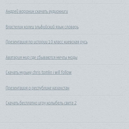
Андрей воронин скачать аудиокниги
Властелин колец эльфийский язык словарь
Презентация по истории 10 класс киевская русь
Аватария мир где сбываются мечты моды
Скачать музыку chris tomlin i will follow
Презентация о республике казахстан
Скачать бесплатно игру колыбель света 2