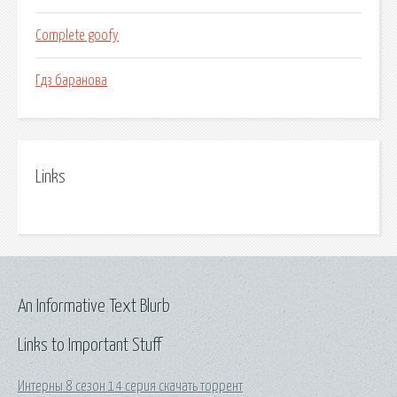
Complete goofy
Гдз баранова
Links
An Informative Text Blurb
Links to Important Stuff
Интерны 8 сезон 14 серия скачать торрент